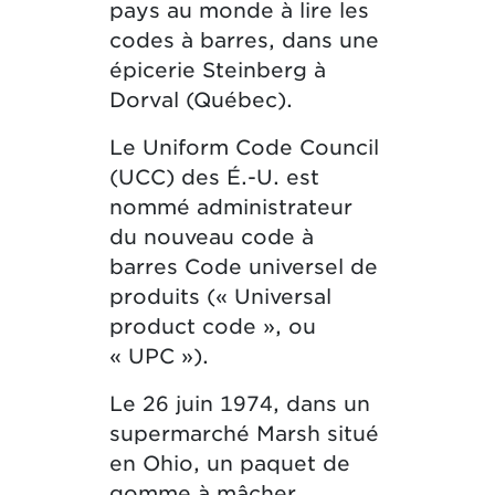
ustrie du
pays au monde à lire les
numérotat
cerie au
codes à barres, dans une
européenn
e code à
épicerie Steinberg à
(EAN) est
ovation
Dorval (Québec).
organisat
nné notre
but non lu
Le Uniform Code Council
tre
Bruxelles,
(UCC) des É.-U. est
e.
Le nouvea
nommé administrateur
barres EA
du nouveau code à
entièreme
barres Code universel de
avec le co
produits
(« Universal
UPC aux É
product
code »,
ou
« UPC »).
Le 26 juin 1974, dans un
supermarché Marsh situé
en Ohio, un paquet de
gomme à mâcher