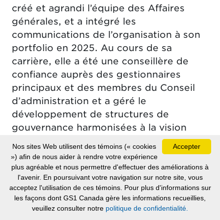
créé et agrandi l’équipe des Affaires
générales, et a intégré les
communications de l’organisation à son
portfolio en 2025. Au cours de sa
carrière, elle a été une conseillère de
confiance auprès des gestionnaires
principaux et des membres du Conseil
d’administration et a géré le
développement de structures de
gouvernance harmonisées à la vision
stratégique de GS1 Canada.
Nos sites Web utilisent des témoins (« cookies
Accepter
») afin de nous aider à rendre votre expérience
Avant de se joindre à GS1 Canada, Aliki
plus agréable et nous permettre d'effectuer des améliorations à
jouait des rôles de premier plan auprès
l'avenir. En poursuivant votre navigation sur notre site, vous
d’autres organisations. Chez la
acceptez l'utilisation de ces témoins. Pour plus d'informations sur
les façons dont GS1 Canada gère les informations recueillies,
Fédération canadienne des épiciers
veuillez consulter notre
politique de confidentialité.
indépendants, elle était chargée de la