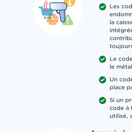
Les cod
endomma
la caiss
intégré
contrib
toujour
Le code
le métal
Un code
place p
Si un pr
code à 
utilisé,