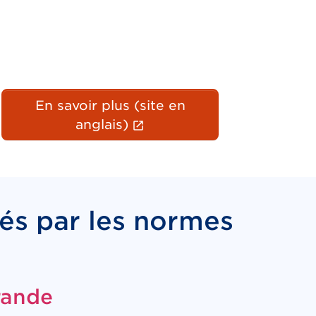
En savoir plus (site en
(Le lien externe ouvrira 
anglais)
és par les normes
rande