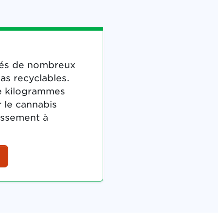
nés de nombreux
as recyclables.
de kilogrammes
 le cannabis
uissement à
(Le lien externe ouvrira un nouvel onglet.)