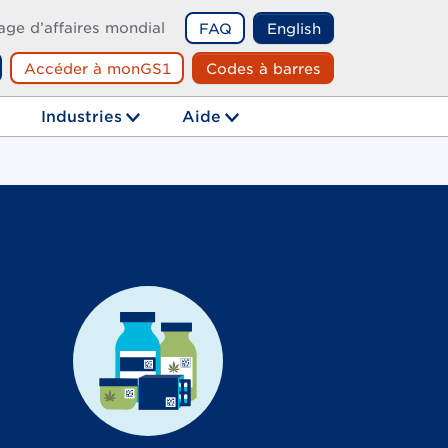
age d’affaires mondial
FAQ
English
Accéder à monGS1
Codes à barres
echerche
Industries
Aide