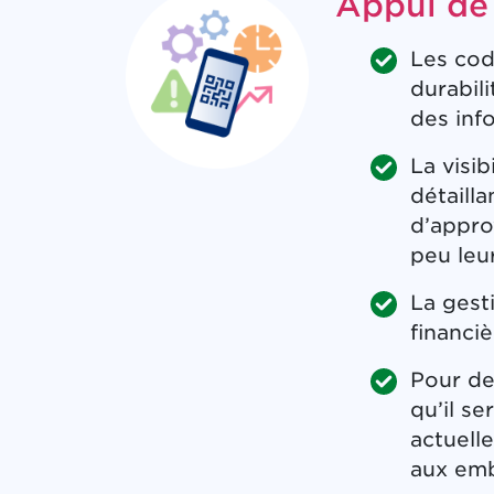
Appui de 
Les cod
durabil
des info
La visib
détaill
d’appro
peu leu
La gesti
financiè
Pour des
qu’il s
actuell
aux emb