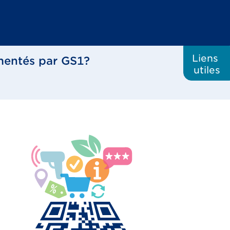
Liens
mentés par GS1?
utiles