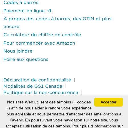
Codes à barres
(Ouverture de session requise.)
Paiement en ligne
À propos des codes à barres, des GTIN et plus
encore
Calculateur du chiffre de contrôle
Pour commencer avec Amazon
Nous joindre
Foire aux questions
Déclaration de confidentialité
|
Modalités de GS1 Canada
|
Politique sur la non-concurrence
|
Rapport annuel sur le travail forcé
Nos sites Web utilisent des témoins (« cookies
Accepter
MD
GS1 Canada
est une marque déposée de GS1 Canada.
») afin de nous aider à rendre votre expérience
plus agréable et nous permettre d'effectuer des améliorations à
Tous droits réservés © GS1 Canada 2026.
l'avenir. En poursuivant votre navigation sur notre site, vous
acceptez l'utilisation de ces témoins. Pour plus d'informations sur