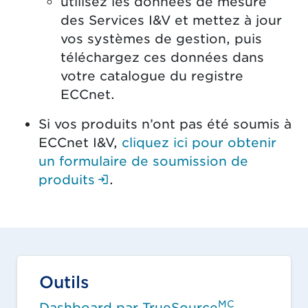
utilisez les données de mesure
des Services I&V et mettez à jour
vos systèmes de gestion, puis
téléchargez ces données dans
votre catalogue du registre
ECCnet.
Si vos produits n’ont pas été soumis à
ECCnet I&V,
cliquez ici pour obtenir
un formulaire de soumission de
(Ouverture de session requise
produits
.
Outils
MC
Dashboard par TrueSource