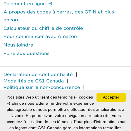
(Ouverture de session requise.)
Paiement en ligne
À propos des codes à barres, des GTIN et plus
encore
Calculateur du chiffre de contrôle
Pour commencer avec Amazon
Nous joindre
Foire aux questions
Déclaration de confidentialité
|
Modalités de GS1 Canada
|
Politique sur la non-concurrence
|
Rapport annuel sur le travail forcé
Nos sites Web utilisent des témoins (« cookies
Accepter
MD
GS1 Canada
est une marque déposée de GS1 Canada.
») afin de nous aider à rendre votre expérience
plus agréable et nous permettre d'effectuer des améliorations à
Tous droits réservés © GS1 Canada 2026.
l'avenir. En poursuivant votre navigation sur notre site, vous
acceptez l'utilisation de ces témoins. Pour plus d'informations sur
(Le lien ext
(Le lie
(
les façons dont GS1 Canada gère les informations recueillies,