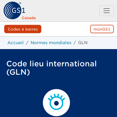
Codes à barres
monGS1
Accueil
Normes mondiales
GLN
Code lieu international
(GLN)