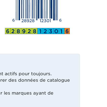
nglet.)
nt actifs pour toujours.
ndrer des données de catalogue
our les marques ayant de