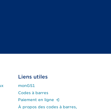
Liens utiles
ux
monGS1
Codes à barres
(Ouverture de session re
Paiement en ligne
À propos des codes à barres,