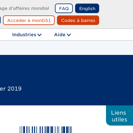
age d’affaires mondial
FAQ
English
Accéder à monGS1
Codes à barres
echerche
Industries
Aide
ier 2019
Liens
utiles