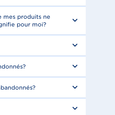
e mes produits ne
gnifie pour moi?
andonnés?
 abandonnés?