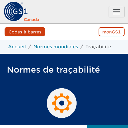
Codes à barres
monGS1
Accueil
Normes mondiales
Traçabilité
Normes de traçabilité