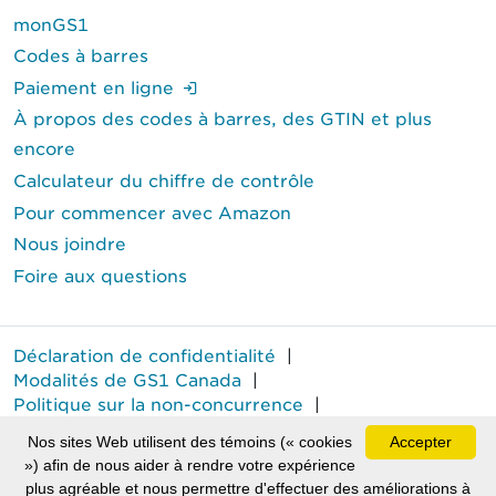
monGS1
Codes à barres
(Ouverture de session requise.)
Paiement en ligne
À propos des codes à barres, des GTIN et plus
encore
Calculateur du chiffre de contrôle
Pour commencer avec Amazon
Nous joindre
Foire aux questions
Déclaration de confidentialité
|
Modalités de GS1 Canada
|
Politique sur la non-concurrence
|
Rapport annuel sur le travail forcé
Nos sites Web utilisent des témoins (« cookies
Accepter
MD
GS1 Canada
est une marque déposée de GS1 Canada.
») afin de nous aider à rendre votre expérience
plus agréable et nous permettre d'effectuer des améliorations à
Tous droits réservés © GS1 Canada 2026.