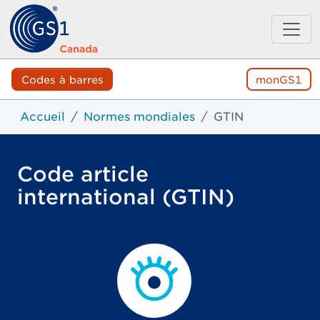
Codes à barres
monGS1
Accueil
Normes mondiales
GTIN
Code article
international (GTIN)