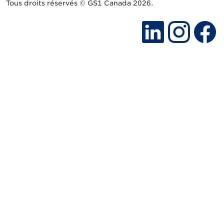
Tous droits réservés © GS1 Canada 2026.
(Le lien ext
(Le lie
(