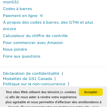
monGS1
Codes à barres
(Ouverture de session requise.)
Paiement en ligne
À propos des codes à barres, des GTIN et plus
encore
Calculateur du chiffre de contrôle
Pour commencer avec Amazon
Nous joindre
Foire aux questions
Déclaration de confidentialité
|
Modalités de GS1 Canada
|
Politique sur la non-concurrence
|
Rapport annuel sur le travail forcé
Nos sites Web utilisent des témoins (« cookies
Accepter
MD
GS1 Canada
est une marque déposée de GS1 Canada.
») afin de nous aider à rendre votre expérience
plus agréable et nous permettre d'effectuer des améliorations à
Tous droits réservés © GS1 Canada 2026.