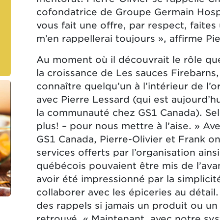
cofondatrice de Groupe Germain Hospital
vous fait une offre, par respect, faites
m’en rappellerai toujours », affirme Pie
Au moment où il découvrait le rôle q
la croissance de Les sauces Firebarns, 
connaître quelqu’un à l’intérieur de l’or
avec Pierre Lessard (qui est aujourd’
la communauté chez GS1 Canada). Selon
plus! – pour nous mettre à l’aise. » Ave
GS1 Canada, Pierre-Olivier et Frank ont
services offerts par l’organisation ain
québécois pouvaient être mis de l’avan
avoir été impressionné par la simplici
collaborer avec les épiceries au détail.
des rappels si jamais un produit ou un 
retrouvé. « Maintenant, avec notre s