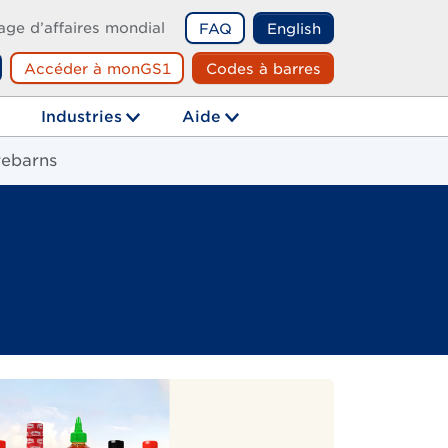
age d’affaires mondial
FAQ
English
Accéder à monGS1
Codes à barres
echerche
Industries
Aide
rebarns