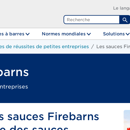
Le lang
R
s à barres
Normes mondiales
Solutions
es de réussites de petites entreprises
Les sauces Fi
barns
entreprises
s sauces Firebarns
ie des sauces