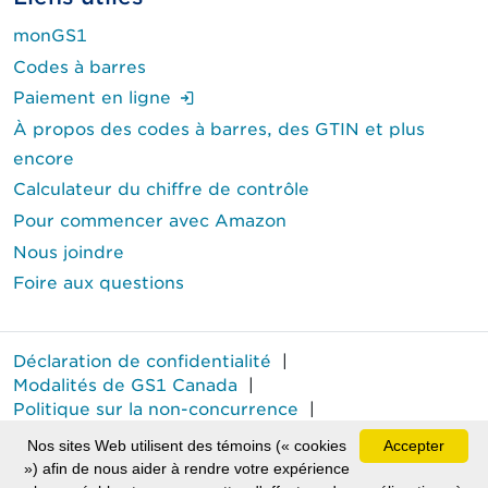
monGS1
Codes à barres
(Ouverture de session requise.)
Paiement en ligne
À propos des codes à barres, des GTIN et plus
encore
Calculateur du chiffre de contrôle
Pour commencer avec Amazon
Nous joindre
Foire aux questions
Déclaration de confidentialité
|
Modalités de GS1 Canada
|
Politique sur la non-concurrence
|
Rapport annuel sur le travail forcé
Nos sites Web utilisent des témoins (« cookies
Accepter
MD
GS1 Canada
est une marque déposée de GS1 Canada.
») afin de nous aider à rendre votre expérience