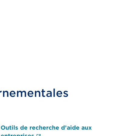
rnementales
Outils de recherche d’aide aux
 un nouvel onglet.)
(Le lien externe ouvrira un nou
entreprises