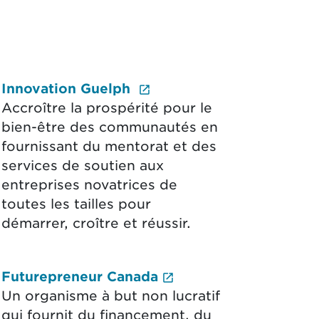
(External link opens in
Innovation Guelph
ab.)
Accroître la prospérité pour le
bien-être des communautés en
fournissant du mentorat et des
services de soutien aux
entreprises novatrices de
toutes les tailles pour
démarrer, croître et réussir.
 in new tab.)
(Le lien externe ouv
Futurepreneur Canada
Un organisme à but non lucratif
qui fournit du financement, du