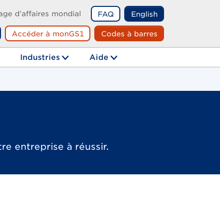
age d’affaires mondial
FAQ
English
Accéder à monGS1
Codes à barres
echerche
Industries
Aide
re entreprise à réussir.