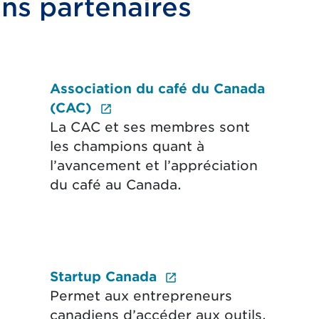
ns partenaires
Association du café du Canada
 lien externe ouvrira un nouvel onglet.)
(External link opens in new t
(CAC)
La CAC et ses membres sont
les champions quant à
l’avancement et l’appréciation
du café au Canada.
(External link opens
Startup Canada
al link opens in new tab.)
Permet aux entrepreneurs
canadiens d’accéder aux outils,