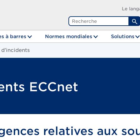
Le lang
R
s à barres
Normes mondiales
Solutions
d’incidents
dents ECCnet
gences relatives aux so