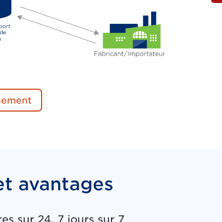
e session requise. Le lien du document ouvrir
nement
et avantages
es sur 24, 7 jours sur 7