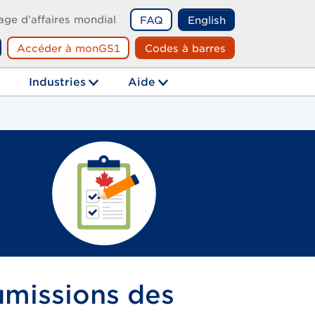
age d’affaires mondial
FAQ
English
Accéder à monGS1
Codes à barres
echerche
Industries
Aide
umissions des