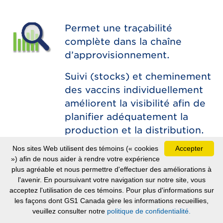
Permet une traçabilité
complète dans la chaîne
d’approvisionnement.
Suivi (stocks) et cheminement
des vaccins individuellement
améliorent la visibilité afin de
planifier adéquatement la
production et la distribution.
Nos sites Web utilisent des témoins (« cookies
Accepter
») afin de nous aider à rendre votre expérience
plus agréable et nous permettre d'effectuer des améliorations à
Les données peuvent être
l'avenir. En poursuivant votre navigation sur notre site, vous
compilées plus rapidement.
acceptez l'utilisation de ces témoins. Pour plus d'informations sur
les façons dont GS1 Canada gère les informations recueillies,
Moins d’erreurs de
veuillez consulter notre
politique de confidentialité.