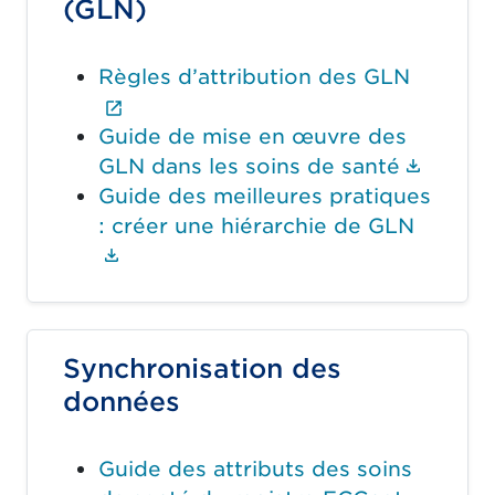
(GLN)
Règles d’attribution des GLN
(Le lien externe ouvrira un nouvel
Guide de mise en œuvre des
(Le li
GLN dans les soins de santé
Guide des meilleures pratiques
: créer une hiérarchie de GLN
(Le lien du document ouvrira un n
Synchronisation des
données
Guide des attributs des soins